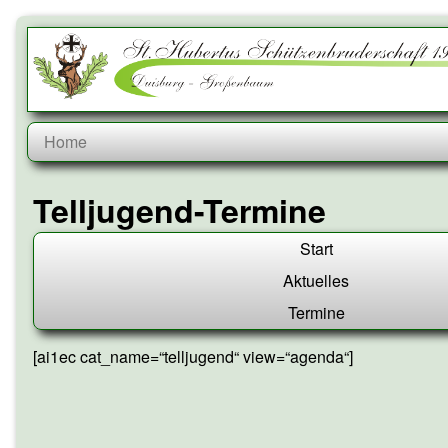
Skip
to
content
Telljugend-Termine
Start
Aktuelles
Termine
[ai1ec cat_name=“telljugend“ view=“agenda“]
Primary