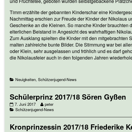
und Früchtetee, geboten wurden selbstgebackene Plätzch
und
mittleren
Timm erzählte der gebannten Kinderschar eine Kindergesc
Kinder,
Nachmittag erschien zur Freude der Kinder der Nikolaus un
Geschenke an die Kleinen. So manche Kinder brauchten 
elterlichen Beistand in Angesicht des wahrhaftigen Nikola
Zum Ausklang spielten die Kinder mit den mitgebrachten 
malten zahlreiche bunte Bilder. Die Stimmung war bei allen
oder Klein, sehr ausgelassen und fröhlich und es darf geho
die Nikolausfeier auch in den folgenden Jahren wiederhole
Categories
Neuigkeiten
,
Schützenjugend-News
Schülerprinz 2017/18 Sören Gyßen
Schülerprinz
Read
7. Juni 2017
peter
2017/18
Categories
more
Schützenjugend-News
Sören
posts
Gyßen
by
Kronprinzessin 2017/18 Friederike K
published
the
on
author