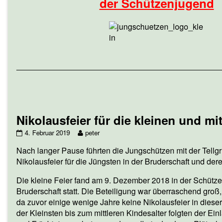
der Schützenjugend
Nikolausfeier für die kleinen und mi
Nikolausfeier
Read
4. Februar 2019
peter
für
more
Nach langer Pause führten die Jungschützen mit der Tellg
die
posts
kleinen
by
Nikolausfeier für die Jüngsten in der Bruderschaft und de
und
the
mittleren
author
Die kleine Feier fand am 9. Dezember 2018 in der Schütze
Kinder
of
Bruderschaft statt. Die Beteiligung war überraschend groß, 
published
Nikolausfeier
da zuvor einige wenige Jahre keine Nikolausfeier in dieser A
on
für
der Kleinsten bis zum mittleren Kindesalter folgten der E
die
kleinen