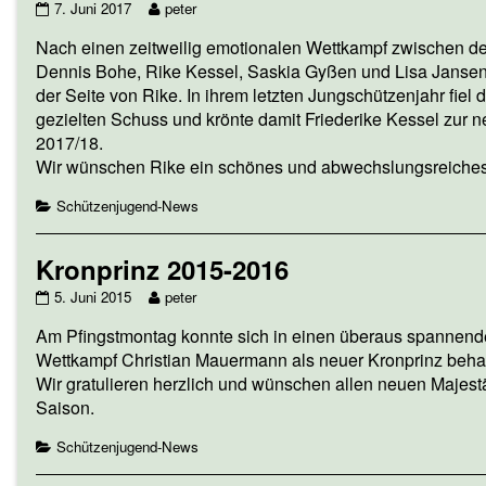
Kronprinzessin
Read
7. Juni 2017
peter
of
2017/18
more
Schülerprinz
Nach einen zeitweilig emotionalen Wettkampf zwischen de
Friederike
posts
2017/18
Kessel
by
Dennis Bohe, Rike Kessel, Saskia Gyßen und Lisa Jansen
Sören
published
the
Gyßen,
der Seite von Rike. In ihrem letzten Jungschützenjahr fiel 
on
author
gezielten Schuss und krönte damit Friederike Kessel zur 
of
2017/18.
Kronprinzessin
2017/18
Wir wünschen Rike ein schönes und abwechslungsreiches 
Friederike
Kessel,
Categories
Schützenjugend-News
Kronprinz 2015-2016
Kronprinz
Read
5. Juni 2015
peter
2015-
more
Am Pfingstmontag konnte sich in einen überaus spannen
2016
posts
published
by
Wettkampf Christian Mauermann als neuer Kronprinz beha
on
the
Wir gratulieren herzlich und wünschen allen neuen Majest
author
Saison.
of
Kronprinz
Categories
Schützenjugend-News
2015-
2016,