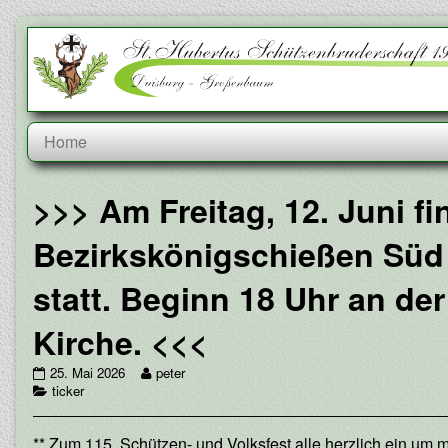
Skip
to
content
>>> Am Freitag, 12. Juni fi
Bezirkskönigschießen Süd
statt. Beginn 18 Uhr an de
Kirche. <<<
>>>
Read
25. Mai 2026
peter
Am
Categories
more
ticker
Freitag,
posts
12.
by
Previous
** Zum 115. Schützen- und Volksfest alle herzlich ein um
Juni
the