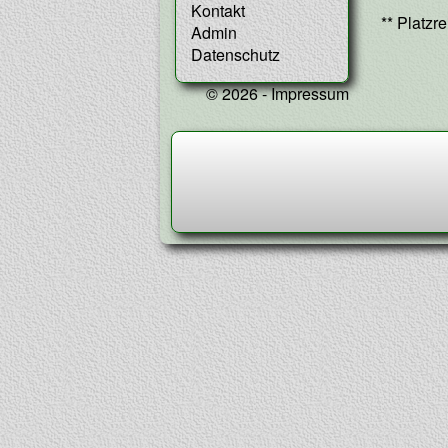
Kontakt
Beitr
Previous
** Platzr
Admin
post:
Datenschutz
© 2026 -
Impressum