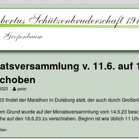
tsversammlung v. 11.6. auf 
schoben
ersammlung
Read
 2023
peter
more
3 findet der Marathon in Duisburg statt, der auch durch Großen
posts
by
the
em Grund wurde auf der Monatsversammlung vom 14.5.23 besc
ben
author
e auf den 18.6.23 zu verschieben. Beginn ist wie üblich 11 Uhr
d
of
Monatsversammlung
ies
iten
v.
11.6.