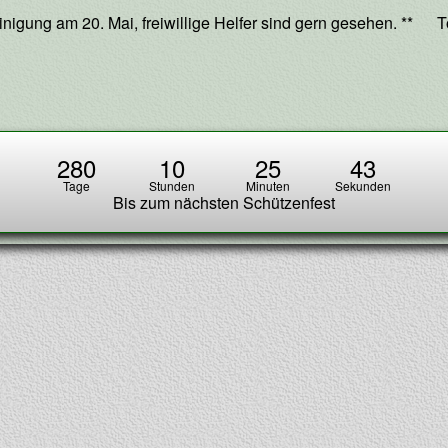
auf
agsnavigation
N
einigung am 20. Mai, freiwillige Helfer sind gern gesehen. **
T
18.6.23
p
verschoben,
280
10
25
43
Tage
Stunden
Minuten
Sekunden
Bis zum nächsten Schützenfest