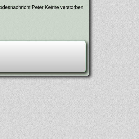
ext
odesnachricht Peter Keime verstorben
ost: