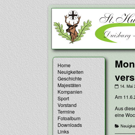
Skip
to
content
Primary
Mona
Home
Neuigkeiten
Sidebar
ver
Geschichte
Majestäten
Monatsv
14. Mai
Kompanien
v.
Am 11.6.2
11.6.
Sport
auf
Vorstand
18.6.23
Aus dies
Termine
verscho
eine Woch
Fotoalbum
publishe
on
Downloads
Categor
Neuigke
Links