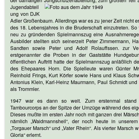
der damaligen Jungschützenabteilung,
zum größten Teil 
Jugendabteil
ung von DJK
Adler Großenbaum. Allerdings war es zu jener Zeit nicht e
des 18. Lebensjahres in die Bruderschaft einzutreten. So
neu zu gründenden Spielmannszug eine Ausnahmeregel
Ausbilder stellten sich seinerzeit Peter Zimmermann, H
Sandten sowie Peter und Adolf Rolauffssen. zur Ve
erstgenannter die Proben in der Gaststätte Hundgeburt
öffentlichen Auftritt hatte der Spielmannszug anläßlich 
des Ehepaares Horn. Die Spielleute waren Günter Mrz
Reinhold Frings, Kurt Körfer sowie Hans und Klaus Schw
Antonius Klein, Karl-Heinz Maurmann, Paul Schmidt un
als Trommler.
1947 war es dann so weit. Zum erstenmal stand
Tambourcorps an der Spitze der Umzüge während des eig
Dieses mußte im ersten Jahr noch mit ganzen drei Märsch
nämlich „Waidmannsheil“, der noch heute in unserem 
„Torgauer Marsch“ und „Vater Rhein“. Als vierter Marsch
Gloria“ erlernt.